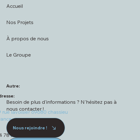
Accueil
Nos Projets
À propos de nous
Le Groupe
Autre:
dresse:
Besoin de plus d'informations ? N'hésitez pas à
nous contacter !
9 rue lavoisier 69680 chassieu
rance
Nous rejoindre !
4 78 23 93 72